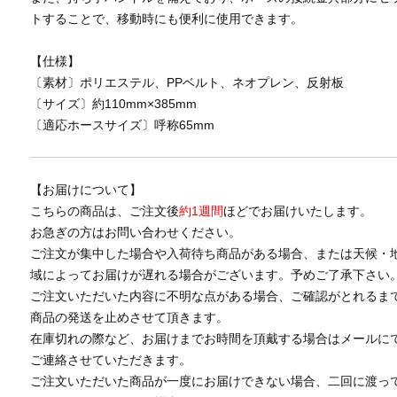
トすることで、移動時にも便利に使用できます。
【仕様】
〔素材〕ポリエステル、PPベルト、ネオプレン、反射板
〔サイズ〕約110mm×385mm
〔適応ホースサイズ〕呼称65mm
【お届けについて】
こちらの商品は、ご注文後
約1週間
ほどでお届けいたします。
お急ぎの方はお問い合わせください。
ご注文が集中した場合や入荷待ち商品がある場合、または天候・
域によってお届けが遅れる場合がございます。予めご了承下さい
ご注文いただいた内容に不明な点がある場合、ご確認がとれるま
商品の発送を止めさせて頂きます。
在庫切れの際など、お届けまでお時間を頂戴する場合はメールに
ご連絡させていただきます。
ご注文いただいた商品が一度にお届けできない場合、二回に渡っ