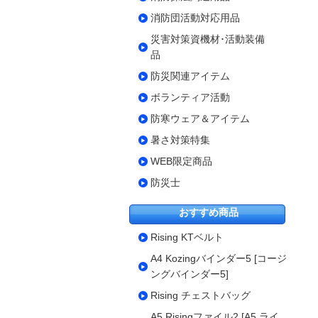
消防団活動対応用品
災害対策資機材･活動装備
品
防災関連アイテム
ボランティア活動
防寒ウェア＆アイテム
暑さ対策特集
WEB限定商品
防災士
おすすめ商品
Rising KTベルト
A4 Kozingバインダー5 [コージ
ングバインダー5]
Rising チェストバッグ
A5 Risingファイル2 [A5 ライ