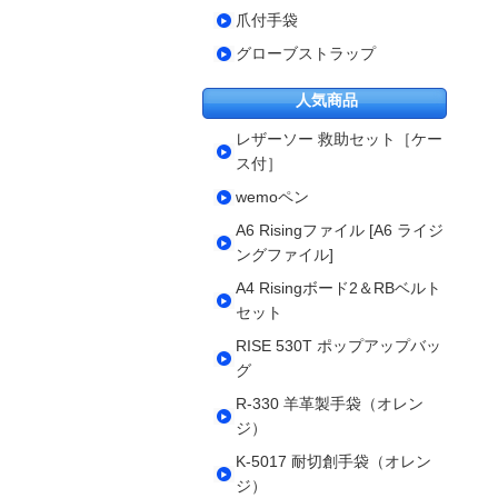
爪付手袋
グローブストラップ
人気商品
レザーソー 救助セット［ケー
ス付］
wemoペン
A6 Risingファイル [A6 ライジ
ングファイル]
A4 Risingボード2＆RBベルト
セット
RISE 530T ポップアップバッ
グ
R-330 羊革製手袋（オレン
ジ）
K-5017 耐切創手袋（オレン
ジ）