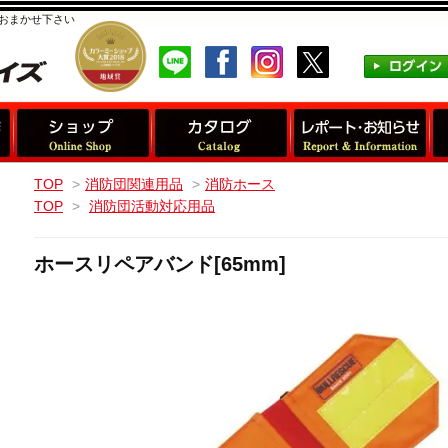
おまかせ下さい
TOP
>
消防団関連用品
>
消防ホース
TOP
>
消防団活動対応用品
ホースリペアバンド[65mm]