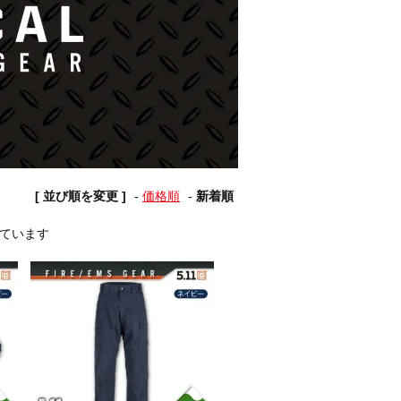
[ 並び順を変更 ]
-
価格順
-
新着順
示しています