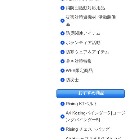
消防団活動対応用品
災害対策資機材･活動装備
品
防災関連アイテム
ボランティア活動
防寒ウェア＆アイテム
暑さ対策特集
WEB限定商品
防災士
おすすめ商品
Rising KTベルト
A4 Kozingバインダー5 [コージ
ングバインダー5]
Rising チェストバッグ
A5 Risingファイル2 [A5 ライ