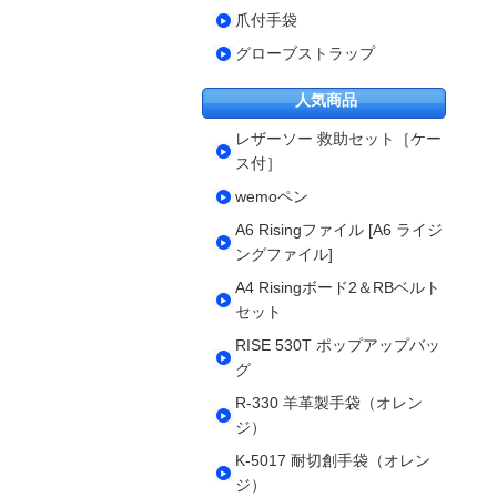
爪付手袋
グローブストラップ
人気商品
レザーソー 救助セット［ケー
ス付］
wemoペン
A6 Risingファイル [A6 ライジ
ングファイル]
A4 Risingボード2＆RBベルト
セット
RISE 530T ポップアップバッ
グ
R-330 羊革製手袋（オレン
ジ）
K-5017 耐切創手袋（オレン
ジ）