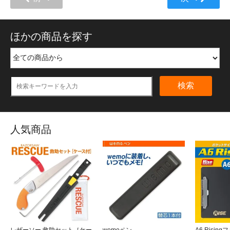
ほかの商品を探す
検索
人気商品
レザーソー 救助セット［ケー
wemoペン
A6 Rising