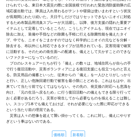
けられている。東日本大震災の際に全国規模で行われた緊急消防援助隊の広
域応援出動では、隊員は入れ替わるがテントや寝袋は使いまわすという状況
が長期間にわたり続いた。天日干しだけではリセットできないニオイに対処
するため布製品用消臭スプレーが大活躍し、以降、後方支援の隠れた重要ア
イテムとして定着しているところだ。こうしたアイテムも、現在ではニオイ
除去に加え、装備や手指などの除菌も手軽に行える除菌性能を備えたタイ
プ、中でも、ニオイをごまかすのではなく科学的にニオイの元などを分解・
除去する、布以外にも対応できるタイプが活用されている。災害現場で確実
に活動する。そのための衛生面への配慮も、備えとして欠かすことのできな
いファクターになっているのだ。
プロのレスキュアーたちが行う「備え」の数々は、地域住民らが自らの手
で行う復旧活動や、災害ボランティアによる復旧支援にも役立つものと言え
る。防災用品の備蓄といった、従来からの「備え」を一人ひとりがしっかり
と行い、正しい危険回避行動で被害を最小限にとどめる。これはもはや、出
来ていて当たり前でなくてはならない。その先の、発災後の対応へも意識を
向け、「元の生活へ戻るため」に行う復旧活動への備えもできる限り行って
おく必要があるだろう。災害が発生してから必要なものを揃えることは難し
い。スコップ1本でも備えておけば、それが必要になった際に即応ができる
という当たり前の理屈である。
災害は人々の想像を超えて襲い掛かってくる。これに対し、備えにやりす
ぎという事はないのである。
価格順
新着順