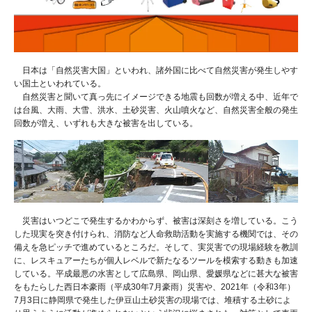
日本は「自然災害大国」といわれ、諸外国に比べて自然災害が発生しやす
い国土といわれている。
自然災害と聞いて真っ先にイメージできる地震も回数が増える中、近年で
は台風、大雨、大雪、洪水、土砂災害、火山噴火など、自然災害全般の発生
回数が増え、いずれも大きな被害を出している。
災害はいつどこで発生するかわからず、被害は深刻さを増している。こう
した現実を突き付けられ、消防など人命救助活動を実施する機関では、その
備えを急ピッチで進めているところだ。そして、実災害での現場経験を教訓
に、レスキュアーたちが個人レベルで新たなるツールを模索する動きも加速
している。平成最悪の水害として広島県、岡山県、愛媛県などに甚大な被害
をもたらした西日本豪雨（平成30年7月豪雨）災害や、2021年（令和3年）
7月3日に静岡県で発生した伊豆山土砂災害の現場では、堆積する土砂によ