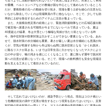
り思うように活動が進められないという状況に悩まされた。対策として車両
や重機、ベルトコンベアなどの整備が国を中心として進められているところ
だが、要救助者の元への動線を切り拓き、現場を覆う土砂を細心の注意を払
いながら除去していくのは現場隊員の手に他ならない。そこで、少しでも効
率的に土砂を除去するためのアイテムに注目が集まっている。
また、大規模自然災害の続発により、緊急消防援助隊などの広域応援出動
で被災地へ派遣される可能性が今までにないレベルで高まっている。夏は
40度超えの猛暑、冬は大雪という極端な気候が当たり前となっている昨
今、熱中症対策や防寒対策は欠かすことができない要素となっている。あわ
せて、脱水対策の水分補給も重要。暑さが厳しい夏は水分補給にも意識が向
くが、空気が乾燥する秋から冬は知らぬ間に脱水症状となる「かくれ脱水」
に陥るリスクが高まる。いまでは日常生活に欠かせなくなったマスクにより
口の中が湿り、喉の渇きを感じにくくなることで、夏に限らず通年で脱水対
策への注意が必要になっている。そこで、現場への飲料携行も安全な現場活
動を支える工夫として着目されているのだ。
そして忘れてはいけないのが、感染予防という視点。現在はコロナ禍とい
う危機的状況の渦中で災害が発生するという現実を忘れてはいけない。災害
対応時の安全対策の一環としても、マスクの着用や手指消毒などに意識が向