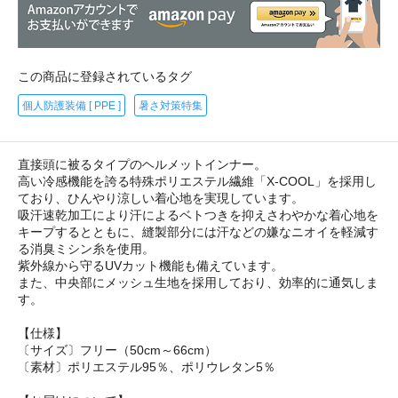
この商品に登録されているタグ
個人防護装備 [ PPE ]
暑さ対策特集
直接頭に被るタイプのヘルメットインナー。
高い冷感機能を誇る特殊ポリエステル繊維「X-COOL」を採用し
ており、ひんやり涼しい着心地を実現しています。
吸汗速乾加工により汗によるベトつきを抑えさわやかな着心地を
キープするとともに、縫製部分には汗などの嫌なニオイを軽減す
る消臭ミシン糸を使用。
紫外線から守るUVカット機能も備えています。
また、中央部にメッシュ生地を採用しており、効率的に通気しま
す。
【仕様】
〔サイズ〕フリー（50cm～66cm）
〔素材〕ポリエステル95％、ポリウレタン5％