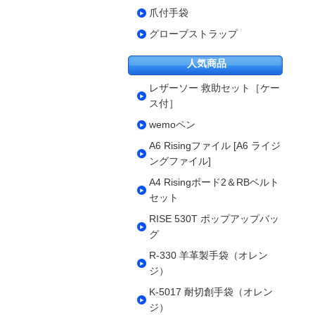
爪付手袋
グローブストラップ
人気商品
レザーソー 救助セット［ケー
ス付］
wemoペン
A6 Risingファイル [A6 ライジ
ングファイル]
A4 Risingボード2＆RBベルト
セット
RISE 530T ポップアップバッ
グ
R-330 羊革製手袋（オレン
ジ）
K-5017 耐切創手袋（オレン
ジ）