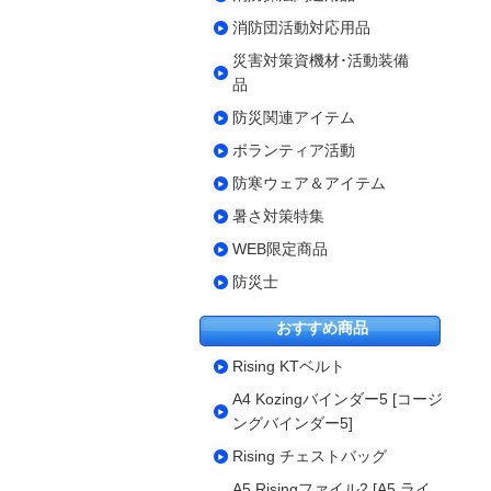
消防団活動対応用品
災害対策資機材･活動装備
品
防災関連アイテム
ボランティア活動
防寒ウェア＆アイテム
暑さ対策特集
WEB限定商品
防災士
おすすめ商品
Rising KTベルト
A4 Kozingバインダー5 [コージ
ングバインダー5]
Rising チェストバッグ
A5 Risingファイル2 [A5 ライ