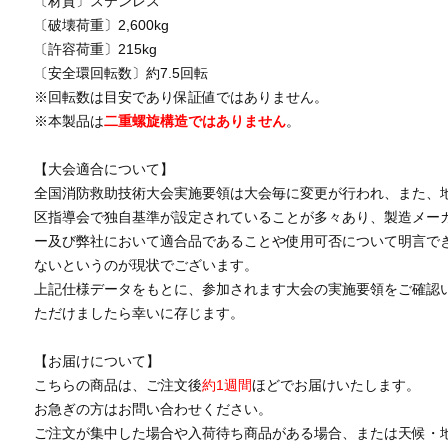
〔材質〕ステンレス
〔破壊荷重〕2,600kg
〔許容荷重〕215kg
〔安全環回転数〕約7.5回転
※回転数は目安であり保証値ではありません。
※本製品は
二重螺旋構造ではありません
。
【大会適合について】
全国消防救助技術大会実施要領は大会毎に変更が行われ、また、
区指導会で独自基準が設定されていることが多々あり、製造メー
ー及び弊社において適合品であることや使用可否について明言で
ないというのが現状でございます。
上記仕様データをもとに、参加されます大会の実施要領をご確認
ただけましたら幸いに存じます。
【お届けについて】
こちらの商品は、ご注文後
約1週間
ほどでお届けいたします。
お急ぎの方はお問い合わせください。
ご注文が集中した場合や入荷待ち商品がある場合、または天候・