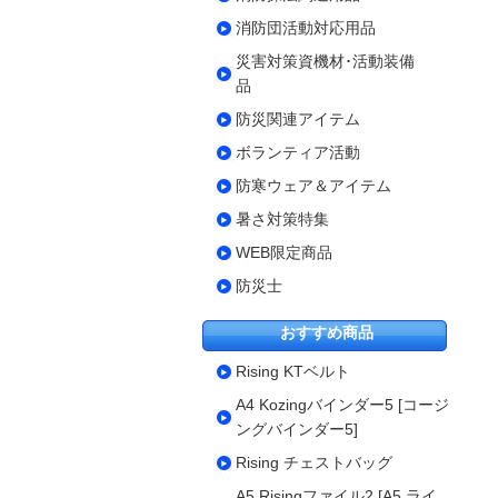
消防団活動対応用品
災害対策資機材･活動装備
品
防災関連アイテム
ボランティア活動
防寒ウェア＆アイテム
暑さ対策特集
WEB限定商品
防災士
おすすめ商品
Rising KTベルト
A4 Kozingバインダー5 [コージ
ングバインダー5]
Rising チェストバッグ
A5 Risingファイル2 [A5 ライ