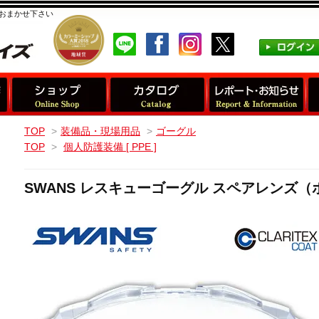
おまかせ下さい
TOP
>
装備品・現場用品
>
ゴーグル
TOP
>
個人防護装備 [ PPE ]
SWANS レスキューゴーグル スペアレンズ（