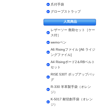
爪付手袋
グローブストラップ
人気商品
レザーソー 救助セット［ケー
ス付］
wemoペン
A6 Risingファイル [A6 ライジ
ングファイル]
A4 Risingボード2＆RBベルト
セット
RISE 530T ポップアップバッ
グ
R-330 羊革製手袋（オレン
ジ）
K-5017 耐切創手袋（オレン
ジ）