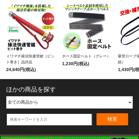
イワマチ操法快速管鎗［ピッ
ホース固定ベルト（グレー）
吸管ロープ
ト巻き］品評品
組）
1,230円(税込)
24,640円(税込)
1,430円(
ほかの商品を探す
検索