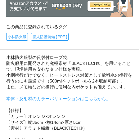
この商品に登録されているタグ
小林防火服
個人防護装備 [ PPE ]
小林防火服製の反射付ロープ袋。
防火服用に開発された究極素材「BLACKTECH®」を用いること
で、現場使用も安心なタフ仕様を実現。
小綱携行だけでなく、ヒートストレス対策として飲料水の携行を
行うのにも最適です（500mlペットボトルを2本収納可能）。
また、メモ帳などの携行に便利な内ポケットも備えています。
本体・反射材のカラーバリエーションはこちらから。
【仕様】
〔カラー〕オレンジ×オレンジ
〔サイズ〕縦35cm ×横14cm×厚さ5cm
〔素材〕アラミド繊維（BLACKTECH®）