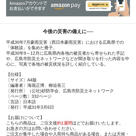
今後の災害の備えに──
平成30年7月豪雨災害（西日本豪雨災害）における広島県での
「体験談」を集めた冊子。
平成30年9～12月に広島県内各地の被災者から寄せられた手記
や、広島市防災士ネットワークなどが聞き取りを行った内容を中
心に、写真で各地の被災状況を詳しく紹介している。
【仕様】
〔サイズ〕A4版
〔編著者〕海堀正博、柳迫長三
〔発行所〕（公社)砂防学会、広島市防災士ネットワーク
〔ページ数〕332ページ
〔言語〕日本語
〔発行〕平成31年3月6日
【お届けについて】
こちらの商品は、ご注文後
約1週間
ほどでお届けいたします。
お急ぎの方はお問い合わせください。
ご注文が集中した場合や入荷待ち商品がある場合、または天候・