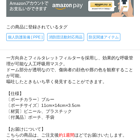
この商品に登録されているタグ
個人防護装備 [ PPE ]
消防団活動対応用品
防災関連アイテム
一方向弁とフィルタレットフィルターを採用し、効果的な呼吸管
理が可能な人工呼吸用マスク。
ドーム部分が透明なので、傷病者の顔色や唇の色を観察すること
が可能。
嘔吐したときもいち早く発見することができます。
【仕様】
〔ポーチカラー〕ブルー
〔ポーチサイズ〕11cm×14cm×3.5cm
〔材質〕ビニール、プラスチック
〔付属品〕ポーチ、手袋
【お届けについて】
こちらの商品は、ご注文後
約1週間
ほどでお届けいたします。